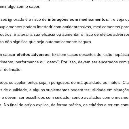
mir algo sem o saber.
ezes ignorado é o risco de
interações com medicamentos
… e vejo q
 suplementos podem interferir com antidepressivos, medicamentos para 
e outros, e alterar a sua eficácia ou aumentar o risco de efeitos adverso
o não significa que seja automaticamente seguro.
em causar
efeitos adversos
. Existem casos descritos de lesão hepátic
imento, performance ou “detox”. Por isso, devem ser encarados com
r definição.
 todos os suplementos sejam perigosos, de má qualidade ou inúteis. Cl
s de qualidade, e alguns suplementos podem ter utilidade em situaçõ
co e devem ser escolhidos com cuidado, sendo avaliados com o mesmo 
. No final do artigo explico, de forma prática, os critérios a ter em co