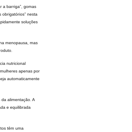
r a barriga”, gomas
 obrigatórios” nesta
apidamente soluções
s na menopausa, mas
roduto.
a nutricional
s mulheres apenas por
seja automaticamente
s da alimentação. A
ada e equilibrada
ntos têm uma