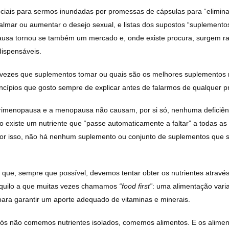
ociais para sermos inundadas por promessas de cápsulas para “elimina
almar ou aumentar o desejo sexual, e listas dos supostos “suplementos
ausa tornou se também um mercado e, onde existe procura, surgem r
ispensáveis.
vezes que suplementos tomar ou quais são os melhores suplemento
incípios que gosto sempre de explicar antes de falarmos de qualquer p
rimenopausa e a menopausa não causam, por si só, nenhuma deficiênci
ão existe um nutriente que “passe automaticamente a faltar” a todas a
Por isso, não há nenhum suplemento ou conjunto de suplementos que 
é que, sempre que possível, devemos tentar obter os nutrientes atravé
quilo a que muitas vezes chamamos
“food first”
: uma alimentação vari
para garantir um aporte adequado de vitaminas e minerais.
nós não comemos nutrientes isolados, comemos alimentos. E os alime