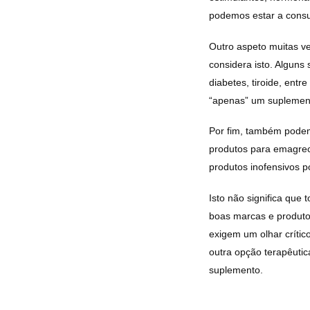
podemos estar a consu
Outro aspeto muitas v
considera isto. Alguns
diabetes, tiroide, entr
“apenas” um suplement
Por fim, também pod
produtos para emagrec
produtos inofensivos po
Isto não significa que
boas marcas e produto
exigem um olhar críti
outra opção terapêutica
suplemento.