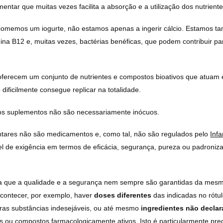
mentar que muitas vezes facilita a absorção e a utilização dos nutrient
omemos um iogurte, não estamos apenas a ingerir cálcio. Estamos ta
amina B12 e, muitas vezes, bactérias benéficas, que podem contribuir p
 oferecem um conjunto de nutrientes e compostos bioativos que atuam 
dificilmente consegue replicar na totalidade.
os suplementos não são necessariamente inócuos.
tares não são medicamentos e, como tal, não são regulados pelo
Inf
el de exigência em termos de eficácia, segurança, pureza ou padroni
ifica que a qualidade e a segurança nem sempre são garantidas da mes
contecer, por exemplo, haver
doses diferentes
das indicadas no rótu
ras substâncias indesejáveis, ou até mesmo
ingredientes não decla
s ou compostos farmacologicamente ativos. Isto é particularmente pr