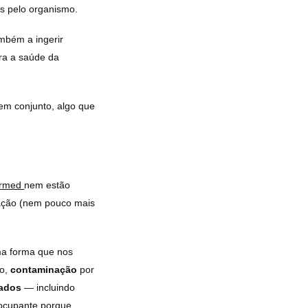
es pelo organismo.
mbém a ingerir
ara a saúde da
em conjunto, algo que
armed
nem estão
zação (nem pouco mais
ma forma que nos
lo,
contaminação
por
rados
— incluindo
eocupante porque