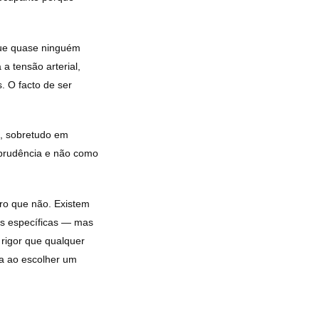
ue quase ninguém
a tensão arterial,
s. O facto de ser
a, sobretudo em
 prudência e não como
aro que não. Existem
es específicas — mas
rigor que qualquer
nta ao escolher um