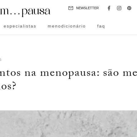
NEWSLETTER
especialistas
menodicionário
faq
6
ntos na menopausa: são m
ios?